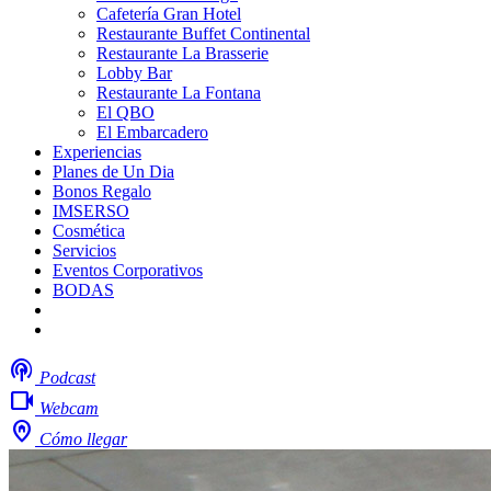
Cafetería Gran Hotel
Restaurante Buffet Continental
Restaurante La Brasserie
Lobby Bar
Restaurante La Fontana
El QBO
El Embarcadero
Experiencias
Planes de Un Dia
Bonos Regalo
IMSERSO
Cosmética
Servicios
Eventos Corporativos
BODAS
Mi boda
Trabaja con nosotros
podcasts
Podcast
videocam
Webcam
home_pin
Cómo llegar