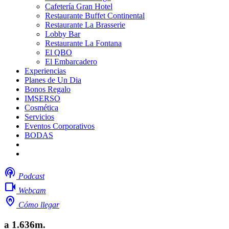
Cafetería Gran Hotel
Restaurante Buffet Continental
Restaurante La Brasserie
Lobby Bar
Restaurante La Fontana
El QBO
El Embarcadero
Experiencias
Planes de Un Dia
Bonos Regalo
IMSERSO
Cosmética
Servicios
Eventos Corporativos
BODAS
Mi boda
Trabaja con nosotros
podcasts
Podcast
videocam
Webcam
home_pin
Cómo llegar
a 1.636m.