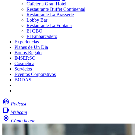
Cafetería Gran Hotel
Restaurante Buffet Continental
Restaurante La Brasserie
Lobby Bar
Restaurante La Fontana
El QBO
El Embarcadero
Experiencias
Planes de Un Dia
Bonos Regalo
IMSERSO
Cosmética
Servicios
Eventos Corporativos
BODAS
Mi boda
Trabaja con nosotros
podcasts
Podcast
videocam
Webcam
home_pin
Cómo llegar