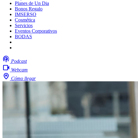
Planes de Un Dia
Bonos Regalo
IMSERSO
Cosmética
Servicios
Eventos Corporativos
BODAS
Mi boda
Trabaja con nosotros
podcasts
Podcast
videocam
Webcam
home_pin
Cómo llegar