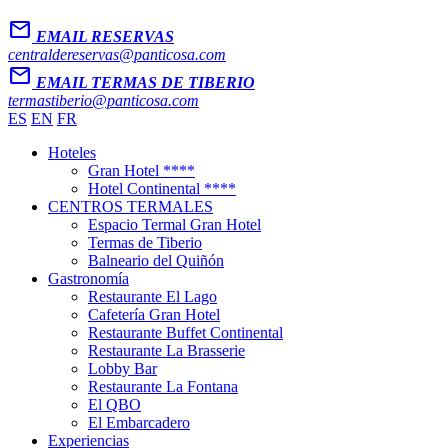
Mail
EMAIL RESERVAS
centraldereservas@panticosa.com
Mail
EMAIL TERMAS DE TIBERIO
termastiberio@panticosa.com
ES
EN
FR
Hoteles
Gran Hotel ****
Hotel Continental ****
CENTROS TERMALES
Espacio Termal Gran Hotel
Termas de Tiberio
Balneario del Quiñón
Gastronomía
Restaurante El Lago
Cafetería Gran Hotel
Restaurante Buffet Continental
Restaurante La Brasserie
Lobby Bar
Restaurante La Fontana
El QBO
El Embarcadero
Experiencias