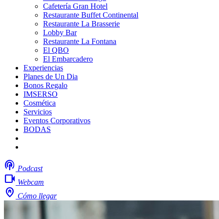
Cafetería Gran Hotel
Restaurante Buffet Continental
Restaurante La Brasserie
Lobby Bar
Restaurante La Fontana
El QBO
El Embarcadero
Experiencias
Planes de Un Dia
Bonos Regalo
IMSERSO
Cosmética
Servicios
Eventos Corporativos
BODAS
Mi boda
Trabaja con nosotros
podcasts
Podcast
videocam
Webcam
home_pin
Cómo llegar