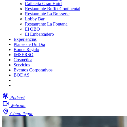
Cafetería Gran Hotel
Restaurante Buffet Continental
Restaurante La Brasserie
Lobby Bar
Restaurante La Fontana
El QBO
El Embarcadero
Experiencias
Planes de Un Dia
Bonos Regalo
IMSERSO
Cosmética
Servicios
Eventos Corporativos
BODAS
Mi boda
Trabaja con nosotros
podcasts
Podcast
videocam
Webcam
home_pin
Cómo llegar