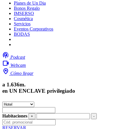
Planes de Un Dia
Bonos Regalo
IMSERSO
Cosmética
Servicios
Eventos Corporativos
BODAS
Mi boda
Trabaja con nosotros
podcasts
Podcast
videocam
Webcam
home_pin
Cómo llegar
a 1.636m.
en UN ENCLAVE privilegiado
Habitaciones
RESERVAR