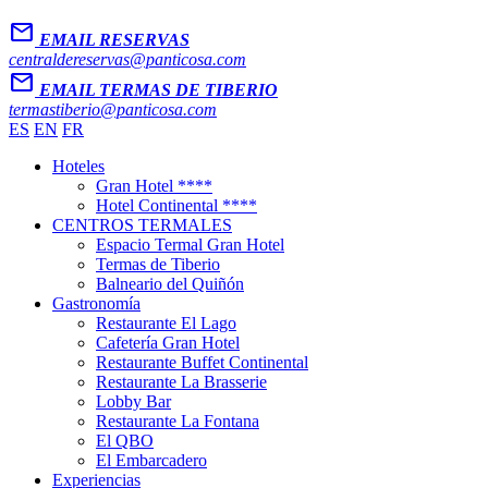
Mail
EMAIL RESERVAS
centraldereservas@panticosa.com
Mail
EMAIL TERMAS DE TIBERIO
termastiberio@panticosa.com
ES
EN
FR
Hoteles
Gran Hotel ****
Hotel Continental ****
CENTROS TERMALES
Espacio Termal Gran Hotel
Termas de Tiberio
Balneario del Quiñón
Gastronomía
Restaurante El Lago
Cafetería Gran Hotel
Restaurante Buffet Continental
Restaurante La Brasserie
Lobby Bar
Restaurante La Fontana
El QBO
El Embarcadero
Experiencias